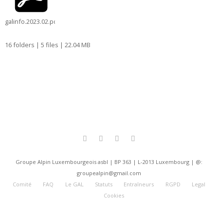
galinfo.2023.02.pdf
16 folders | 5 files | 22.04 MB
Groupe Alpin Luxembourgeois asbl | BP 363 | L-2013 Luxembourg | @:
groupealpin@gmail.com
Comité
FAQ
Le GAL
Statuts
Entraîneurs
RGPD
Legal
Cookies