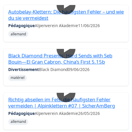
Autobelay-Klettern: Die häufigsten Fehler – und wie
du sie vermeidest
Pédagogique
Alpenverein Akademie
11/06/2026
allemand
Black Diamond Presents: Hard Sends with Seb
Bouin—El Gran Cabron, China’s First 5.15b
Divertissement
Black Diamond
09/06/2026
matériel
Richtig abseilen im Fels: die häufigsten Fehler
vermeiden | Alpinklettern #07 | SicherAmBerg
Pédagogique
Alpenverein Akademie
26/05/2026
allemand