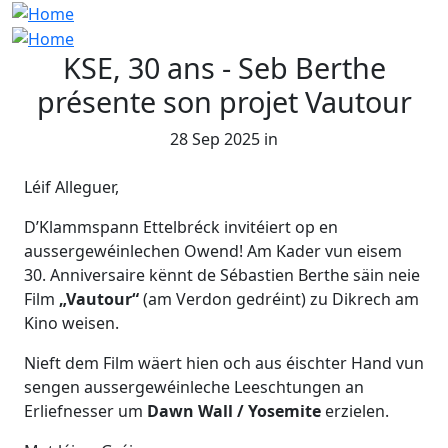
KSE, 30 ans - Seb Berthe
présente son projet Vautour
28 Sep 2025 in
Léif Alleguer,
D’Klammspann Ettelbréck invitéiert op en
aussergewéinlechen Owend! Am Kader vun eisem
30. Anniversaire kënnt de Sébastien Berthe säin neie
Film
„Vautour“
(am Verdon gedréint) zu Dikrech am
Kino weisen.
Nieft dem Film wäert hien och aus éischter Hand vun
sengen aussergewéinleche Leeschtungen an
Erliefnesser um
Dawn Wall / Yosemite
erzielen.