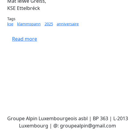
Mat léiwe Gréiss,
KSE Ettelbréck
Tags
kse
klammspann
2025
anniversaire
about KSE, 30 ans - Seb Berthe présente so
Read more
Groupe Alpin Luxembourgeois asbl | BP 363 | L-2013
Luxembourg | @: groupealpin@gmail.com