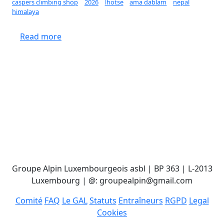
caspers climbing shop
2026
lhotse
ama dablam
nepal
himalaya
about Projet d'ascension | Ama Dablam et L
Read more
Groupe Alpin Luxembourgeois asbl | BP 363 | L-2013
Luxembourg | @: groupealpin@gmail.com
Comité
FAQ
Le GAL
Statuts
Entraîneurs
RGPD
Legal
Cookies