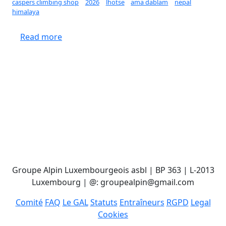
caspers climbing shop
2026
lhotse
ama dablam
nepal
himalaya
about Projet d'ascension | Ama Dablam et L
Read more
Groupe Alpin Luxembourgeois asbl | BP 363 | L-2013
Luxembourg | @: groupealpin@gmail.com
Comité
FAQ
Le GAL
Statuts
Entraîneurs
RGPD
Legal
Cookies